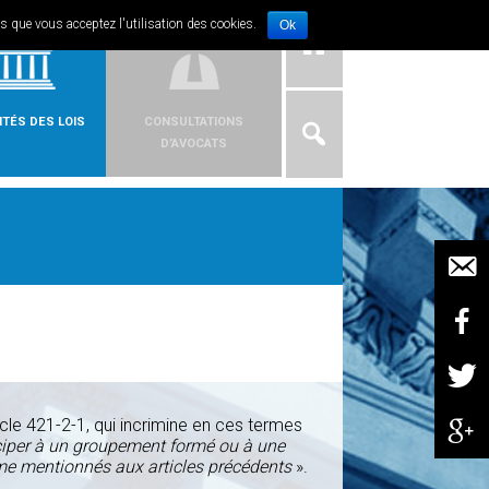
L
IRE
ns que vous acceptez l'utilisation des cookies.
Ok
ITÉS DES LOIS
CONSULTATIONS
D’AVOCATS
rticle 421-2-1, qui incrimine en ces termes
iciper à un groupement formé ou à une
isme mentionnés aux articles précédents
».