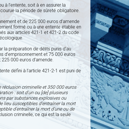
 à l’entente, soit à en assurer la
courue la période de sûreté obligatoire.
sonnement et de 225 000 euros d’amende
roupement formé ou à une entente établie en
nnés aux articles 421-1 et 421-2 du code
 écologique.
r la préparation de délits punis d’au
 ans d’emprisonnement et 75 000 euros
 et 225 000 euros d’amende.
ente défini à l’article 421-2-1 est puni de
e réclusion criminelle et 350 000 euros
ation : soit d’un ou [de] plusieurs
tions par substances explosives ou
e lieu susceptibles d’entraîner la mort
sceptible d’entraîner la mort d’une ou de
lusion criminelle, ce qui est la seule