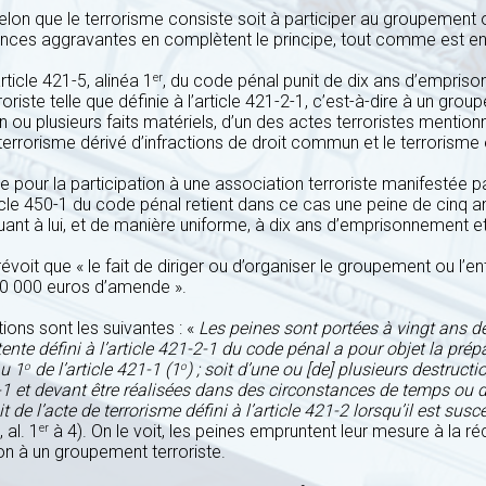
on que le terrorisme consiste soit à participer au groupement ou
tances aggravantes en complètent le principe, tout comme est en
rticle 421-5, alinéa 1
, du code pénal punit de dix ans d’empri
er
rroriste telle que définie à l’article 421-2-1, c’est-à-dire à un g
n ou plusieurs faits matériels, d’un des actes terroristes mentio
 terrorisme dérivé d’infractions de droit commun et le terrorisme
e pour la participation à une association terroriste manifestée pa
cle 450-1 du code pénal retient dans ce cas une peine de cinq
 quant à lui, et de manière uniforme, à dix ans d’emprisonnement
évoit que « le fait de diriger ou d’organiser le groupement ou l’ent
500 000 euros d’amende ».
tions sont les suivantes : «
Les peines sont portées à vingt ans d
te défini à l’article 421-2-1 du code pénal a pour objet la prépar
au 1
de l’article 421-1 (1
) ; soit d’une ou [de] plusieurs destruc
o
o
1-1 et devant être réalisées dans des circonstances de temps ou d
oit de l’acte de terrorisme défini à l’article 421-2 lorsqu’il est su
, al. 1
à 4). On le voit, les peines empruntent leur mesure à la réc
er
on à un groupement terroriste.