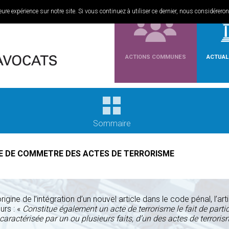
ALLER AU CONTENU PRINCIPA
ALLER AU CONTENU SECONDA
MENU PRINCIPAL
ure expérience sur notre site. Si vous continuez à utiliser ce dernier, nous considérero
ACTIONS COMMUNES
ACTUAL
Sommaire
UE DE COMMETRE DES ACTES DE TERRORISME
origine de l’intégration d’un nouvel article dans le code pénal, l’a
urs : «
Constitue également un acte de terrorisme le fait de part
 caractérisée par un ou plusieurs faits, d’un des actes de terror