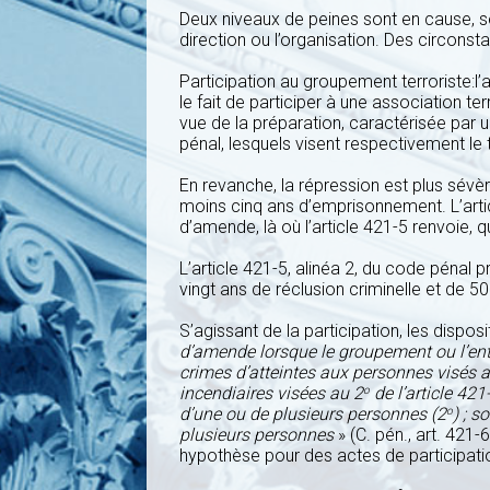
Deux niveaux de peines sont en cause, sel
direction ou l’organisation. Des circons
Participation au groupement terroriste:l’a
le fait de participer à une association te
vue de la préparation, caractérisée par u
pénal, lesquels visent respectivement le
En revanche, la répression est plus sévèr
moins cinq ans d’emprisonnement. L’arti
d’amende, là où l’article 421-5 renvoie,
L’article 421-5, alinéa 2, du code pénal pr
vingt ans de réclusion criminelle et de 
S’agissant de la participation, les disposi
d’amende lorsque le groupement ou l’enten
crimes d’atteintes aux personnes visés 
incendiaires visées au 2
de l’article 42
o
d’une ou de plusieurs personnes (2
) ; s
o
plusieurs personnes
» (C. pén., art. 421-6
hypothèse pour des actes de participati